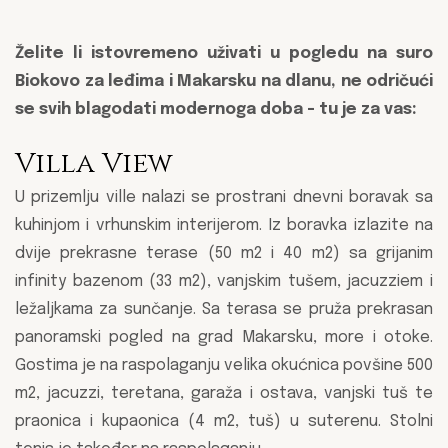
Želite li istovremeno uživati u pogledu na suro
Biokovo za leđima i Makarsku na dlanu, ne odričući
se svih blagodati modernoga doba - tu je za vas:
Villa View
U prizemlju ville nalazi se prostrani dnevni boravak sa
kuhinjom i vrhunskim interijerom. Iz boravka izlazite na
dvije prekrasne terase (50 m2 i 40 m2) sa grijanim
infinity bazenom (33 m2), vanjskim tušem, jacuzziem i
ležaljkama za sunčanje. Sa terasa se pruža prekrasan
panoramski pogled na grad Makarsku, more i otoke.
Gostima je na raspolaganju velika okućnica povšine 500
m2, jacuzzi, teretana, garaža i ostava, vanjski tuš te
praonica i kupaonica (4 m2, tuš) u suterenu. Stolni